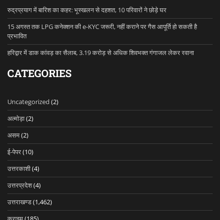
रुद्रप्रयाग में बारिश का कहर: भूस्खलन से दहशत, 10 परिवारों ने छोड़े घर
15 अगस्त तक LPG कनेक्शन की e-KYC जरूरी, नहीं कराने पर गैस आपूर्ति हो सकती है
प्रभावित
हरिद्वार में डाक कांवड़ का सैलाब, 3.19 करोड़ से अधिक शिवभक्त गंगाजल लेकर रवाना
CATEGORIES
Uncategorized
(2)
अल्मोड़ा
(2)
असम
(2)
ई-पेपर
(10)
उत्तरकाशी
(4)
उत्तरप्रदेश
(4)
उत्तराखण्ड
(1,462)
क्राइम
(185)