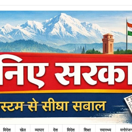
विदेश
खेल
व्यापार
देश
विदेश
शिक्षा
स्वास्थ्य
मनोरंज