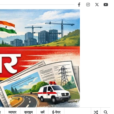
facebook
instagram
twitter
you
न
व्यापार
क्राइम
धर्म
ई-पेपर