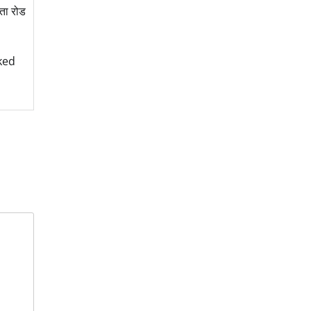
ाता रोड
ked