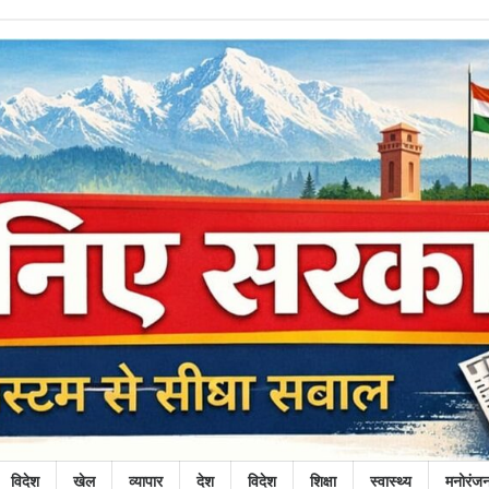
विदेश
खेल
व्यापार
देश
विदेश
शिक्षा
स्वास्थ्य
मनोरंज