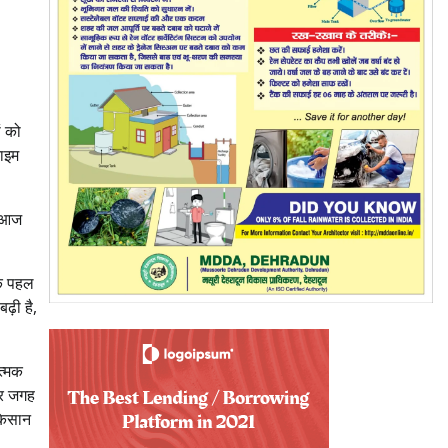
ं को
टाइम
ा आज
िक पहल
ढ़ी है,
ात्मक
हर जगह
 किसान