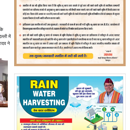
के
्ली में
यादव ने