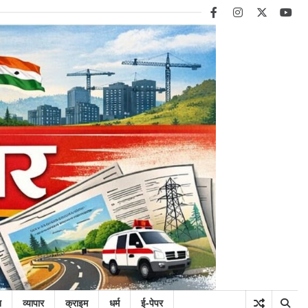
facebook
instagram
twitter
you
न
व्यापार
क्राइम
धर्म
ई-पेपर