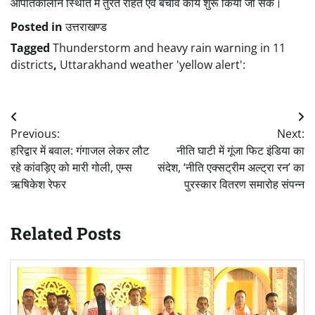
आपातकालीन स्थिति में तुरंत राहत एवं बचाव कार्य शुरू किया जा सके।
Posted in
उत्तराखण्ड
Tagged
Thunderstorm and heavy rain warning in 11
districts
,
Uttarakhand weather 'yellow alert':
Post
Previous:
Next:
navigation
हरिद्वार में बवाल: गंगाजल लेकर लौट
नीति घाटी में गूंजा फिट इंडिया का
रहे कांवड़िए को मारी गोली, एम्स
संदेश, ‘नीति एक्सट्रीम अल्ट्रा रन’ का
ऋषिकेश रेफर
पुरस्कार वितरण समारोह संपन्न
Related Posts