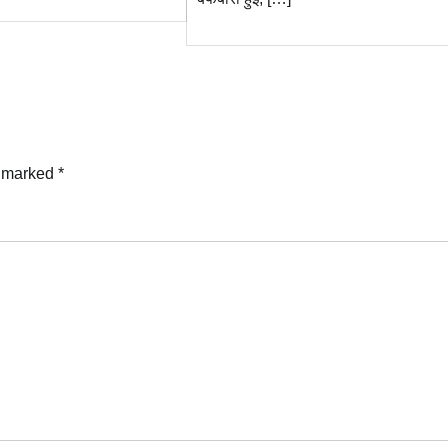
e marked
*