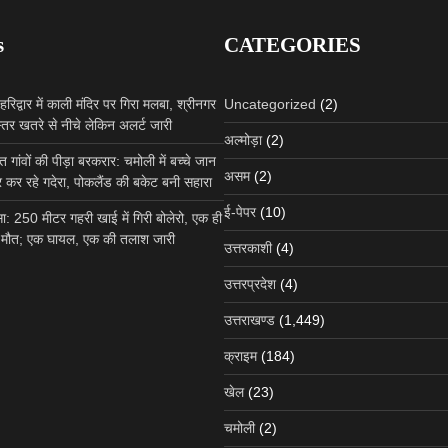
s
CATEGORIES
रिद्वार में काली मंदिर पर गिरा मलबा, श्रीनगर
Uncategorized
(2)
तर खतरे से नीचे लेकिन अलर्ट जारी
अल्मोड़ा
(2)
 गांवों की पीड़ा बरकरार: चमोली में बच्चे जान
असम
(2)
 कर रहे गदेरा, पोकलैंड की बकेट बनी सहारा
ई-पेपर
(10)
दसा: 250 मीटर गहरी खाई में गिरी बोलेरो, एक ही
की मौत; एक घायल, एक की तलाश जारी
उत्तरकाशी
(4)
उत्तरप्रदेश
(4)
उत्तराखण्ड
पर्यटन
मध्यमहेश्वर यात्रा मार्ग पर 
उत्तराखण्ड
(1,449)
ट्रॉली में बैठने से पहले नदी म
तीर्थयात्री, रेस्क्यू कर बच
क्राइम
(184)
खेल
(23)
Site Admin
August 3, 2026
चमोली
(2)