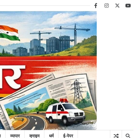
facebook
instagram
twitter
you
न
व्यापार
क्राइम
धर्म
ई-पेपर