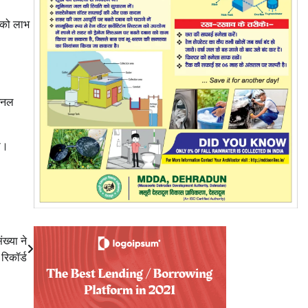
ं को लाभ
िजनल
गी।
ंख्या ने
रिकॉर्ड