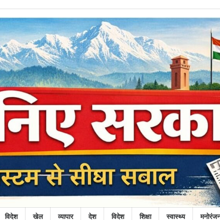
विदेश
खेल
व्यापार
देश
विदेश
शिक्षा
स्वास्थ्य
मनोरंज