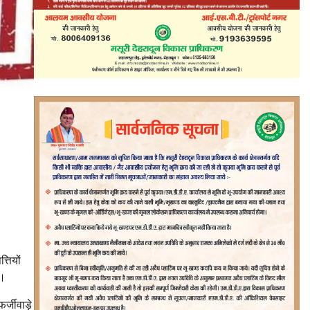
्तियों
ै।
्जीवाड़े