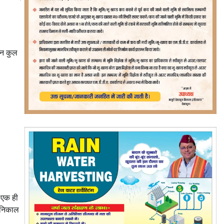
ान कुल
ं एक ही
द निकाल