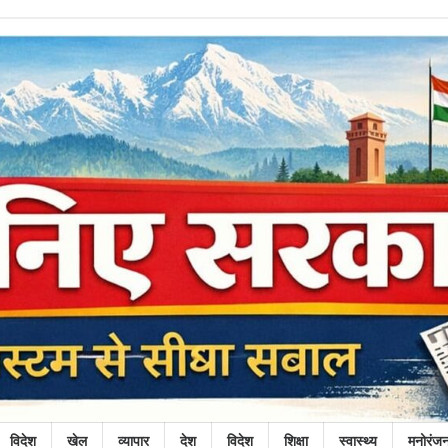
विदेश
खेल
व्यापार
देश
विदेश
शिक्षा
स्वास्थ्य
मनोरंज