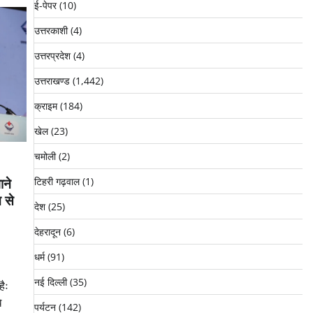
ई-पेपर
(10)
उत्तरकाशी
(4)
उत्तरप्रदेश
(4)
उत्तराखण्ड
(1,442)
क्राइम
(184)
खेल
(23)
चमोली
(2)
ाने
टिहरी गढ़वाल
(1)
 से
देश
(25)
देहरादून
(6)
धर्म
(91)
नई दिल्ली
(35)
ैः
े
पर्यटन
(142)