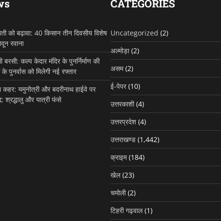
ws
CATEGORIES
 खेती को बढ़ावा: 40 किसान तीन दिवसीय विशेष
Uncategorized
(2)
ादून रवाना
अल्मोड़ा
(2)
रसी: कल्प केदार मंदिर के पुनर्निर्माण की
असम
(2)
ं के पुनर्वास को मिलेगी नई रफ्तार
ई-पेपर
(10)
 का कहर: यमुनोत्री और बदरीनाथ हाईवे पर
; श्रद्धालु और यात्री फंसे
उत्तरकाशी
(4)
उत्तरप्रदेश
(4)
उत्तराखण्ड
राज्य समाचार
उत्तराखण्ड
(1,442)
युवा शक्ति ही विकसित भार
बड़ी ताकत : मुख्यमंत्री पुष्
क्राइम
(184)
खेल
(23)
Site Admin
August 2, 2026
चमोली
(2)
टिहरी गढ़वाल
(1)