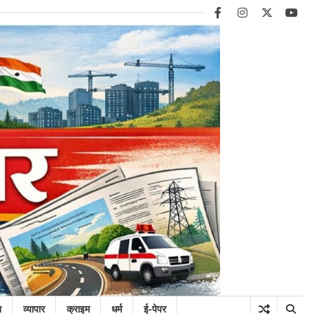
facebook
instagram
twitter
you
न
व्यापार
क्राइम
धर्म
ई-पेपर