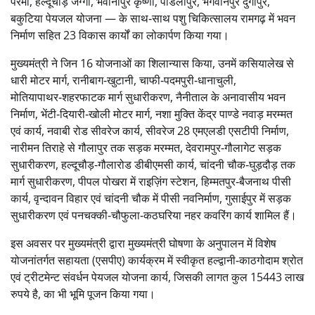
परमा, हल्दूचौड़ जग्गी, भवानीपुर कृष्णा, पाडलीपुर, भगवानपुर दुर्गापुर,
बकुटिया पेयजल योजना — के साथ‑साथ पशु चिकित्सालय रामगढ़ में भवन
निर्माण सहित 23 विकास कार्यों का लोकार्पण किया गया।
मुख्यमंत्री ने जिन 16 योजनाओं का शिलान्यास किया, उनमें कसियालेख से
धारी मोटर मार्ग, रानीबाग‑खुटानी, चाफी‑पदमपुरी‑धानाचुली,
मोतियापाथर‑शहरफाटक मार्ग सुधारीकरण, नैनीताल के अनावासीय भवन
निर्माण, भेंटी‑दियारी‑खोली मोटर मार्ग, नशा मुक्ति केंद्र पाण्डे नवाड़ मरम्मत
एवं कार्य, नवाबी रोड सीवरेज कार्य, सीवरेज 28 एमएलडी एसटीपी निर्माण,
नारीमन तिराहे से गौलापुर तक सड़क मरम्मत, देवरामपुर‑गौलागेट सड़क
सुधारीकरण, हल्दूचौड़‑गौलारोड डीबीएमसी कार्य, चांदनी चौक‑घुड़दौड़ तक
मार्ग सुधारीकरण, पीपल पोखरा में राइज़िंग स्टेशन, हिम्मतपुर‑बैजनाथ पीसी
कार्य, वृन्दावन विहार एवं चांदनी चौक में पीसी नवनिर्माण, गुसाईपुर में सड़क
सुधारीकरण एवं पनचक्की‑चौफुला‑कठघरिया नहर कवरिंग कार्य शामिल हैं।
इस अवसर पर मुख्यमंत्री द्वारा मुख्यमंत्री घोषणा के अनुपालन में विशेष
योजनांतर्गत सहायता (एसपीए) कार्यक्रम में स्वीकृत हल्द्वानी‑काठगोदाम श्रोत
एवं ट्रीटमेन्ट संवर्धन पेयजल योजना कार्य, जिसकी लागत कुल 15443 लाख
रुपये है, का भी भूमि पूजन किया गया।