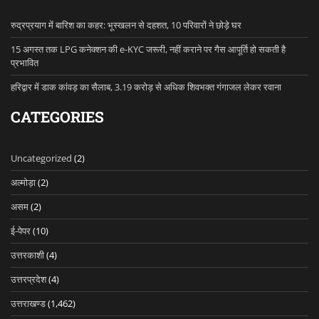
रुद्रप्रयाग में बारिश का कहर: भूस्खलन से दहशत, 10 परिवारों ने छोड़े घर
15 अगस्त तक LPG कनेक्शन की e-KYC जरूरी, नहीं कराने पर गैस आपूर्ति हो सकती है
प्रभावित
हरिद्वार में डाक कांवड़ का सैलाब, 3.19 करोड़ से अधिक शिवभक्त गंगाजल लेकर रवाना
CATEGORIES
Uncategorized
(2)
अल्मोड़ा
(2)
असम
(2)
ई-पेपर
(10)
उत्तरकाशी
(4)
उत्तरप्रदेश
(4)
उत्तराखण्ड
(1,462)