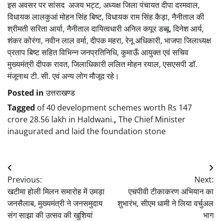
इस अवसर पर सांसद अजय भट्ट, अध्यक्ष जिला पंचायत दीपा दरमवाल,
विधायक लालकुआं मोहन सिंह बिष्ट, विधायक राम सिंह कैड़ा, नैनीताल की
श्रीमती सरिता आर्या, नैनीताल दायित्वधारी अनिल कपूर डब्बू, दिनेश आर्य,
शंकर कोरंगा, नवीन लाल वर्मा, दीपक महरा, रेनू अधिकारी, भाजपा जिलाध्यक्ष
प्रताप बिष्ट सहित विभिन्न जनप्रतिनिधि, कुमाऊँ आयुक्त एवं सचिव
मुख्यमंत्री दीपक रावत, जिलाधिकारी ललित मोहन रयाल, एसएसपी डॉ.
मंजूनाथ टी. सी. एवं अन्य लोग मौजूद रहे।
Posted in
उत्तराखण्ड
Tagged
of 40 development schemes worth Rs 147
crore 28.56 lakh in Haldwani.
,
The Chief Minister
inaugurated and laid the foundation stone
Post
Previous:
Next:
navigation
खटीमा होली मिलन समारोह में उमड़ा
एचपीवी टीकाकरण अभियान का
जनसैलाब, मुख्यमंत्री ने जनसमुदाय
शुभारंभ, सीएम धामी ने लिया वर्चुअल
संग साझा की उत्सव की खुशियां
भाग