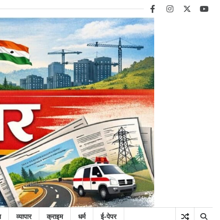
facebook
instagram
twitter
you
न
व्यापार
क्राइम
धर्म
ई-पेपर