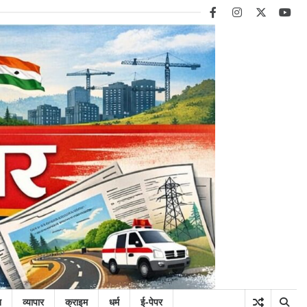
facebook
instagram
twitter
you
न
व्यापार
क्राइम
धर्म
ई-पेपर