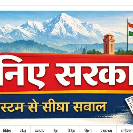
विदेश
खेल
व्यापार
देश
विदेश
शिक्षा
स्वास्थ्य
मनोरंज