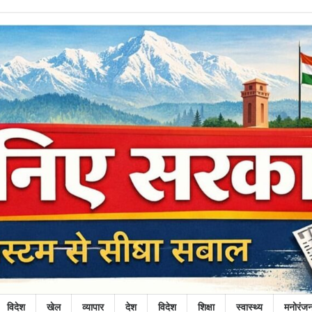
विदेश
खेल
व्यापार
देश
विदेश
शिक्षा
स्वास्थ्य
मनोरंज