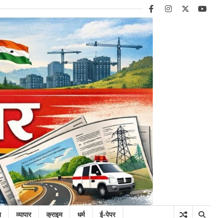
facebook
instagram
twitter
you
न
व्यापार
क्राइम
धर्म
ई-पेपर