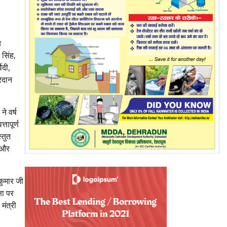
य
 सिंह,
ेदी,
्रदान
े वर्ष
तापूर्ण
्तुत
य और
 कुमार जी
षा पर
मंत्री