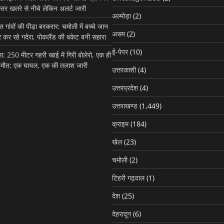
तर खतरे से नीचे लेकिन अलर्ट जारी
अल्मोड़ा
(2)
 गांवों की पीड़ा बरकरार: चमोली में बच्चे जान
असम
(2)
 कर रहे गदेरा, पोकलैंड की बकेट बनी सहारा
ई-पेपर
(10)
दसा: 250 मीटर गहरी खाई में गिरी बोलेरो, एक ही
की मौत; एक घायल, एक की तलाश जारी
उत्तरकाशी
(4)
उत्तरप्रदेश
(4)
उत्तराखण्ड
पर्यटन
मध्यमहेश्वर यात्रा मार्ग पर ब
उत्तराखण्ड
(1,449)
ट्रॉली में बैठने से पहले नदी म
तीर्थयात्री, रेस्क्यू कर बच
क्राइम
(184)
खेल
(23)
Site Admin
August 3, 2026
चमोली
(2)
टिहरी गढ़वाल
(1)
देश
(25)
देहरादून
(6)