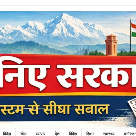
विदेश
खेल
व्यापार
देश
विदेश
शिक्षा
स्वास्थ्य
मनोरंज