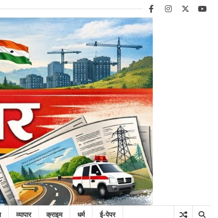
facebook
instagram
twitter
you
न
व्यापार
क्राइम
धर्म
ई-पेपर