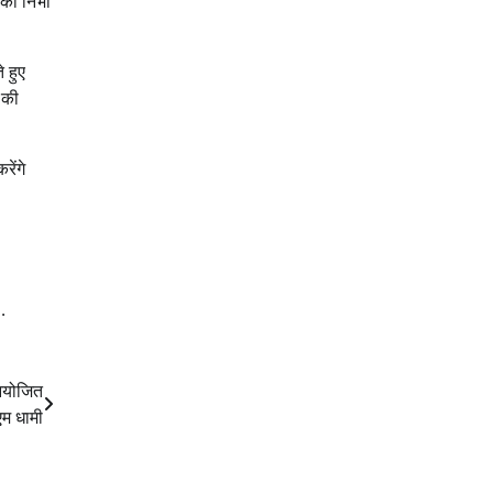
मिका निभा
 हुए
 की
रेंगे
.
 आयोजित
ीएम धामी