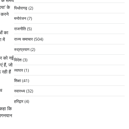
्व के समय
या’ के
पिथोरागढ़
(2)
त करने
मनोरंजन
(7)
राजनीति
(5)
ाओं का
में
राज्य समाचार
(504)
रुद्रप्रयाग
(2)
ट्र को नई
विदेश
(3)
 हैं, जो
व्यापार
(1)
रही हैं
शिक्षा
(41)
ाथ
स्वास्थ्य
(32)
हरिद्वार
(4)
े कहा कि
र गगनयान