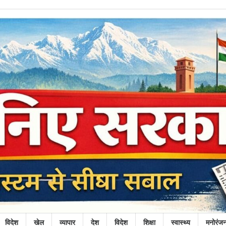
विदेश
खेल
व्यापार
देश
विदेश
शिक्षा
स्वास्थ्य
मनोरंज