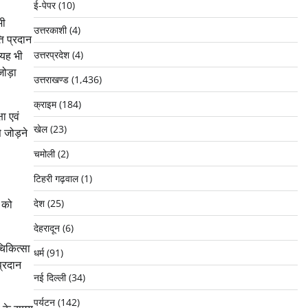
ई-पेपर
(10)
भी
उत्तरकाशी
(4)
ि प्रदान
 यह भी
उत्तरप्रदेश
(4)
जोड़ा
उत्तराखण्ड
(1,436)
क्राइम
(184)
षा एवं
खेल
(23)
 जोड़ने
चमोली
(2)
टिहरी गढ़वाल
(1)
 को
देश
(25)
देहरादून
(6)
चिकित्सा
धर्म
(91)
प्रदान
नई दिल्ली
(34)
पर्यटन
(142)