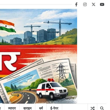
facebook
instagram
twitter
you
न
व्यापार
क्राइम
धर्म
ई-पेपर