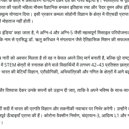
िकी के क्षेत्र में असाधारण योगदान देकर देश का गौरव बढ़ाया है। स्वतंत्रता से पूर
ने भारत की पहली महिला मौसम वैज्ञानिक बनकर इतिहास रचा और ‘वेदर वुमन ऑफ इंडि
ं अमूल्य योगदान दिया। इसी प्रकार कमला सोहोनी विज्ञान के क्षेत्र में पीएचडी प्राप्
ी मोहताज नहीं होती।
 ऑफ इंडिया’ कहा जाता है, ने अग्नि-4 और अग्नि-5 जैसी महत्वपूर्ण मिसाइल परियोजन
न’ के नाम से प्रसिद्ध डॉ. ऋतु करिधल ने मंगलयान जैसे ऐतिहासिक मिशन की सफलता 
 नारी को अवसर मिलता है तो वह न केवल अपने लिए मार्ग बनाती है, बल्कि पूरे राष्
 STEM क्षेत्रों से स्नातक होने वाले विद्यार्थियों में लगभग 42–43 प्रतिशत छात्राएं
की बेटियाँ विज्ञान, प्रौद्योगिकी, अभियांत्रिकी और गणित के क्षेत्रों में आगे बढ़ 
र विश्वास देकर उनके सपनों को उड़ान दी जाए, ताकि वे अपने भविष्य के साथ-स
ीसवीं सदी में भारत की प्रगति विज्ञान और तकनीकी नवाचार पर निर्भर करेगी। उन्होंन
ें अभूतपूर्व ऊँचाइयाँ प्राप्त की हैं। कोरोना वैक्सीन निर्माण, चंद्रयान-3, आदित्य L1 औ
ै।