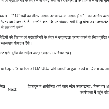
न एवं प्रौद्योगिकी के क्षेत्र में आगे बढ़ सकें और देश-प्रदेश के विकास में अपनी भू
ारा व्यक्त कथन—“21वीं सदी का तीसरा दशक उत्तराखंड का दशक होगा”—का उल्लेख करते
रंतर कार्य कर रही है। उन्होंने कहा कि यह संकल्प तभी सिद्ध होगा जब उत्तराखंड
ूप से सहभागी बनेगी।
ियों को विज्ञान एवं प्रौद्योगिकी के क्षेत्र में उत्कृष्टता प्राप्त करने के लिए प्रेरित क
महत्वपूर्ण योगदान देंगी।
ट प्रो. दुर्गेश पंत सहित छात्र-छात्राएं उपस्थित रहे।
he topic 'She for STEM Uttarakhand' organized in Dehradun
ोजित
देहरादून में आयोजित \’शी फॉर स्टेम उत्तराखण्ड\’ विषय पर
Next:
कार्यशाला में पहुंचे स