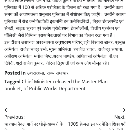
सचिव लोक निर्माण विभाग डॉ. पंकज कुमार पांडेय ने बताया कि मास्टर प्लान
पुस्तिका में 100 से अधिक प्रोजेक्ट के विजन को रखा गया है। उन्होंने कहा
समय की आवश्यकता अनुसार पुस्तिका में संशोधन किए जाएंगे। उन्होंने बताया
पुस्तिका में रोड कनेक्टिविटी इकनॉमी हब कनेक्टिविटी , ब्रिज डेवलपमेंट एवं
सेफ्टी, सड़क सुरक्षा एवं स्लोप प्रोटेक्शन, टेक्नोलॉजी, वित्तीय प्रबंधन एवं
पॉलिसी जैसे विभिन्न प्राथमिकताओं पर विभाग का विजन रखा गया है।
इस दौरान उपाध्यक्ष अवस्थापना अनुश्रवण परिषद् श्री विश्वास डाबर, प्रमुख
अभियंता राजेश चन्द्र शर्मा, मुख्य अभियंता रणजीत रावत, राजेन्द्र सयाना,
अधीक्षण अभियंता मनोज बिष्ट,अरूण पाण्डेय, अधिशासी अभियंता बी.एन
द्विवेदी, श्री राजेश कुमार, नीरज त्रिपाठी एवं अन्य लोग मौजूद रहे।
Posted in
उत्तराखण्ड
,
राज्य समाचार
Tagged
Chief Minister released the Master Plan
booklet
,
of Public Works Department.
Post
Previous:
Next:
navigation
चारधाम पैदल मार्ग पर घोड़े-खच्चरों के
1905 हेल्पलाइन पर पेंडिंग शिकायतें