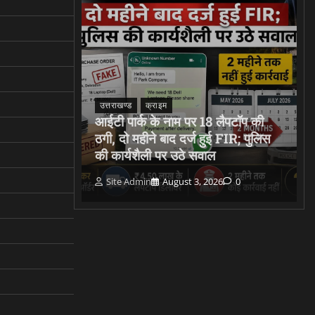
MS’ और
उत्तराखण्ड
क्राइम
 रहे बैंक
आईटी पार्क के नाम पर 18 लैपटॉप की
ारी की
ठगी, दो महीने बाद दर्ज हुई FIR; पुलिस
की कार्यशैली पर उठे सवाल
0
Site Admin
August 3, 2026
0