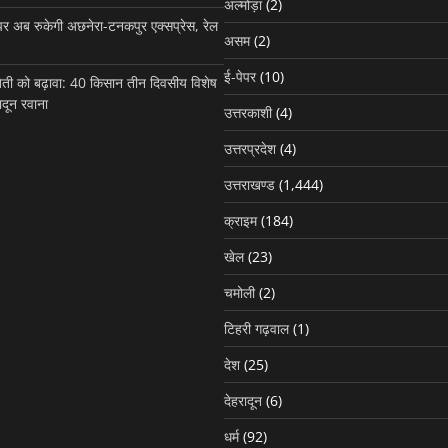
अल्मोड़ा
(2)
पर अब रुकेगी अछनेरा-टनकपुर एक्सप्रेस, रेल
असम
(2)
ई-पेपर
(10)
 खेती को बढ़ावा: 40 किसान तीन दिवसीय विशेष
ादून रवाना
उत्तरकाशी
(4)
उत्तराखण्ड
क्राइम
सावधान! ‘फेक क्रेडिट S
उत्तरप्रदेश
(4)
‘जंप्ड डिपॉजिट’ स्कैम से उड़
उत्तराखण्ड
(1,444)
खातों के पैसे, एसटीएफ ने ज
एडवाइजरी
क्राइम
(184)
खेल
(23)
Site Admin
August 2, 2026
चमोली
(2)
टिहरी गढ़वाल
(1)
देश
(25)
देहरादून
(6)
धर्म
(92)