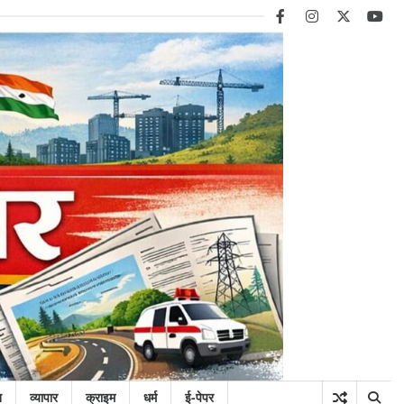
facebook
instagram
twitter
you
न
व्यापार
क्राइम
धर्म
ई-पेपर