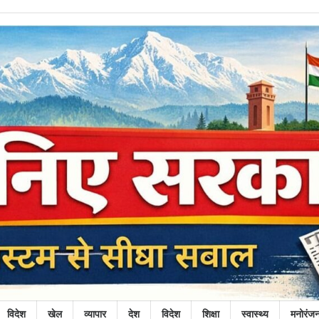
विदेश
खेल
व्यापार
देश
विदेश
शिक्षा
स्वास्थ्य
मनोरंज