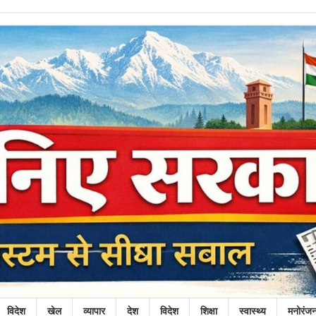
विदेश
खेल
व्यापार
देश
विदेश
शिक्षा
स्वास्थ्य
मनोरंज