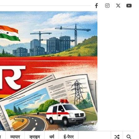
facebook
instagram
twitter
you
न
व्यापार
क्राइम
धर्म
ई-पेपर