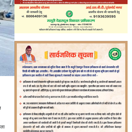
त
मला