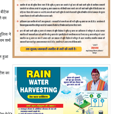
र बीटेक
े दम
पुलिस ने
वम शर्मा
यल हुआ
्रोश का
िए फेरे