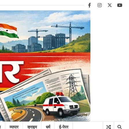
facebook
instagram
twitter
you
न
व्यापार
क्राइम
धर्म
ई-पेपर