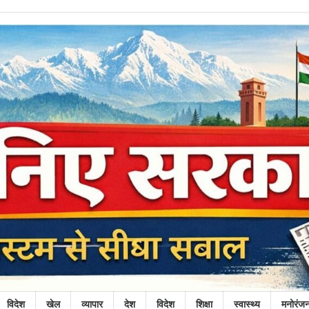
विदेश
खेल
व्यापार
देश
विदेश
शिक्षा
स्वास्थ्य
मनोरंज