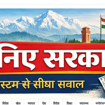
विदेश
खेल
व्यापार
देश
विदेश
शिक्षा
स्वास्थ्य
मनोरंज