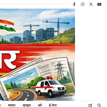
facebook
instagram
twitter
you
न
व्यापार
क्राइम
धर्म
ई-पेपर