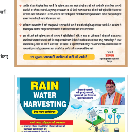
मारी,
बेटा)