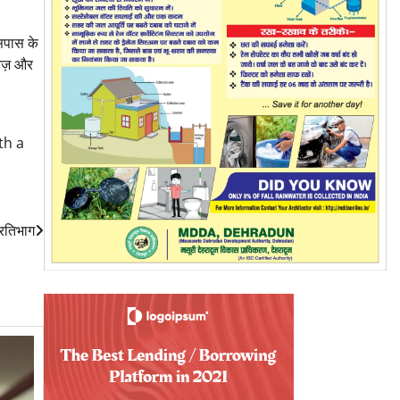
सपास के
तेज़ और
th a
प्रतिभाग