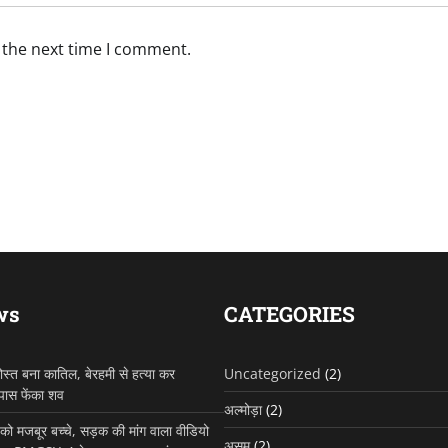
 the next time I comment.
ws
CATEGORIES
ोस्त बना कातिल, बेरहमी से हत्या कर
Uncategorized
(2)
 पास फेंका शव
अल्मोड़ा
(2)
ो मजबूर बच्चे, सड़क की मांग वाला वीडियो
असम
(2)