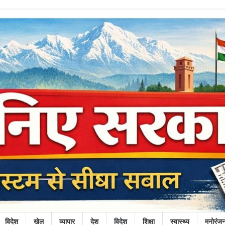
विदेश
खेल
व्यापार
देश
विदेश
शिक्षा
स्वास्थ्य
मनोरंज