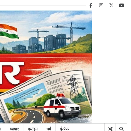
facebook
instagram
twitter
you
न
व्यापार
क्राइम
धर्म
ई-पेपर