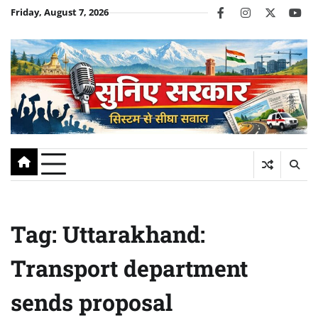
Skip
Friday, August 7, 2026
facebook
instagram
twitter
you
to
content
Tag:
Uttarakhand:
Transport department
sends proposal