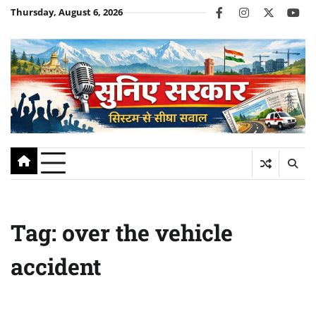
Skip
Thursday, August 6, 2026
facebook
instagram
twitter
you
to
content
Tag:
over the vehicle
accident