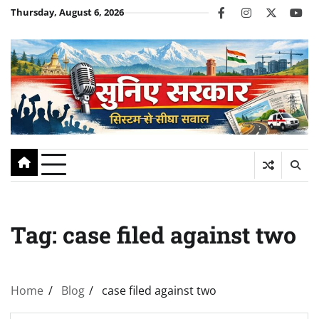
Skip
Thursday, August 6, 2026
facebook
instagram
twitter
you
to
content
Tag:
case filed against two
Home
Blog
case filed against two